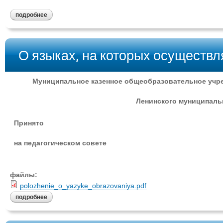
подробнее
О языках, на которых осуществл
Муниципальное казенное общеобразовательное учр
Ленинского муниципаль
Принято
на педагогическом совете
файлы:
polozhenie_o_yazyke_obrazovaniya.pdf
подробнее