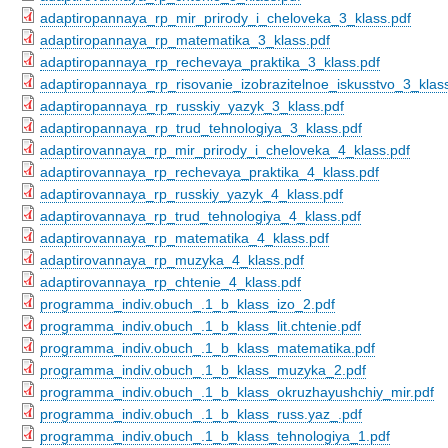
adaptiropannaya_rp_mir_prirody_i_cheloveka_3_klass.pdf
adaptiropannaya_rp_matematika_3_klass.pdf
adaptiropannaya_rp_rechevaya_praktika_3_klass.pdf
adaptiropannaya_rp_risovanie_izobrazitelnoe_iskusstvo_3_klas
adaptiropannaya_rp_russkiy_yazyk_3_klass.pdf
adaptiropannaya_rp_trud_tehnologiya_3_klass.pdf
adaptirovannaya_rp_mir_prirody_i_cheloveka_4_klass.pdf
adaptirovannaya_rp_rechevaya_praktika_4_klass.pdf
adaptirovannaya_rp_russkiy_yazyk_4_klass.pdf
adaptirovannaya_rp_trud_tehnologiya_4_klass.pdf
adaptirovannaya_rp_matematika_4_klass.pdf
adaptirovannaya_rp_muzyka_4_klass.pdf
adaptirovannaya_rp_chtenie_4_klass.pdf
programma_indiv.obuch_.1_b_klass_izo_2.pdf
programma_indiv.obuch_.1_b_klass_lit.chtenie.pdf
programma_indiv.obuch_.1_b_klass_matematika.pdf
programma_indiv.obuch_.1_b_klass_muzyka_2.pdf
programma_indiv.obuch_.1_b_klass_okruzhayushchiy_mir.pdf
programma_indiv.obuch_.1_b_klass_russ.yaz_.pdf
programma_indiv.obuch_.1_b_klass_tehnologiya_1.pdf