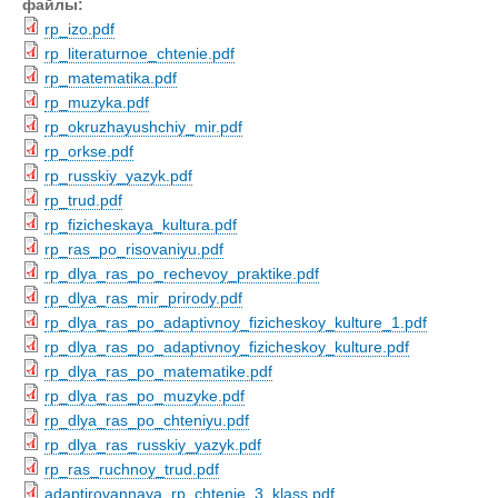
файлы:
rp_izo.pdf
rp_literaturnoe_chtenie.pdf
rp_matematika.pdf
rp_muzyka.pdf
rp_okruzhayushchiy_mir.pdf
rp_orkse.pdf
rp_russkiy_yazyk.pdf
rp_trud.pdf
rp_fizicheskaya_kultura.pdf
rp_ras_po_risovaniyu.pdf
rp_dlya_ras_po_rechevoy_praktike.pdf
rp_dlya_ras_mir_prirody.pdf
rp_dlya_ras_po_adaptivnoy_fizicheskoy_kulture_1.pdf
rp_dlya_ras_po_adaptivnoy_fizicheskoy_kulture.pdf
rp_dlya_ras_po_matematike.pdf
rp_dlya_ras_po_muzyke.pdf
rp_dlya_ras_po_chteniyu.pdf
rp_dlya_ras_russkiy_yazyk.pdf
rp_ras_ruchnoy_trud.pdf
adaptirovannaya_rp_chtenie_3_klass.pdf