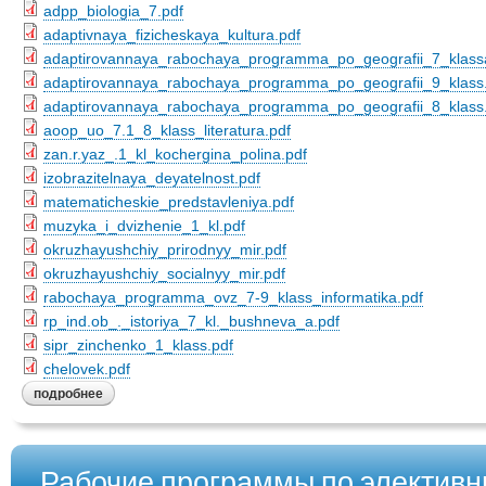
adpp_biologia_7.pdf
adaptivnaya_fizicheskaya_kultura.pdf
adaptirovannaya_rabochaya_programma_po_geografii_7_klass
adaptirovannaya_rabochaya_programma_po_geografii_9_klass
adaptirovannaya_rabochaya_programma_po_geografii_8_klass
aoop_uo_7.1_8_klass_literatura.pdf
zan.r.yaz_.1_kl_kochergina_polina.pdf
izobrazitelnaya_deyatelnost.pdf
matematicheskie_predstavleniya.pdf
muzyka_i_dvizhenie_1_kl.pdf
okruzhayushchiy_prirodnyy_mir.pdf
okruzhayushchiy_socialnyy_mir.pdf
rabochaya_programma_ovz_7-9_klass_informatika.pdf
rp_ind.ob_._istoriya_7_kl._bushneva_a.pdf
sipr_zinchenko_1_klass.pdf
chelovek.pdf
подробнее
Рабочие программы по элективн