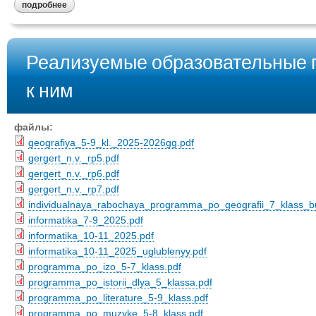
подробнее
Реализуемые образовательные п
к ним
файлы:
geografiya_5-9_kl._2025-2026gg.pdf
gergert_n.v._rp5.pdf
gergert_n.v._rp6.pdf
gergert_n.v._rp7.pdf
individualnaya_rabochaya_programma_po_geografii_7_klass_b
informatika_7-9_2025.pdf
informatika_10-11_2025.pdf
informatika_10-11_2025_uglublenyy.pdf
programma_po_izo_5-7_klass.pdf
programma_po_istorii_dlya_5_klassa.pdf
programma_po_literature_5-9_klass.pdf
programma_po_muzyke_5-8_klass.pdf