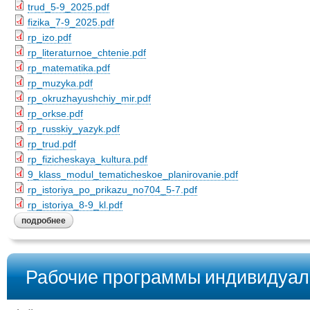
trud_5-9_2025.pdf
fizika_7-9_2025.pdf
rp_izo.pdf
rp_literaturnoe_chtenie.pdf
rp_matematika.pdf
rp_muzyka.pdf
rp_okruzhayushchiy_mir.pdf
rp_orkse.pdf
rp_russkiy_yazyk.pdf
rp_trud.pdf
rp_fizicheskaya_kultura.pdf
9_klass_modul_tematicheskoe_planirovanie.pdf
rp_istoriya_po_prikazu_no704_5-7.pdf
rp_istoriya_8-9_kl.pdf
подробнее
Рабочие программы индивидуал