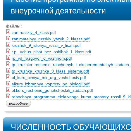
внеурочной деятельности
файлы:
zan.russkiy_4_klass.pdf
zanimatelnyy_russkiy_yazyk_2_klasss.pdf
kruzhok_9_istoriya_rossii_v_licah.pdf
r.p._uchus_pisat_bez_oshibok_1_klass.pdf
rp_vd_razgovor_o_vazhnom.pdf
tp_kruzhka_reshenie_raschetnyh_i_eksperementalnyh_zadach_
tp_kruzhka_kruzhka_9_klass_sistema.pdf
el_kurs_himiya_mir_org_veshchestv.pdf
elkurs_izbrannye_voprosy_po_biologii.pdf
el.kurs_reshenie_geneticheskih_zadach.pdf
rabochaya_programma_elektivnogo_kursa_prostory_rossii_9_kl
подробнее
ЧИСЛЕННОСТЬ ОБУЧАЮЩИХС