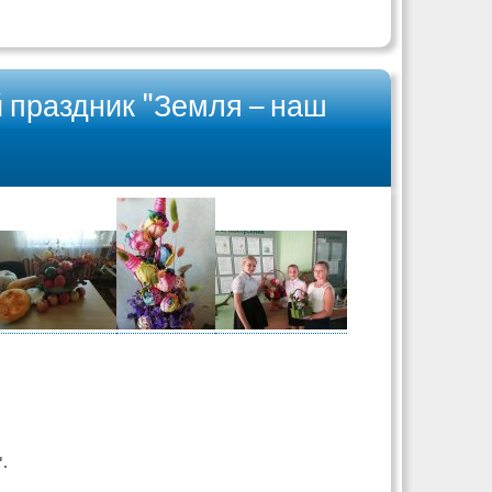
 праздник "Земля – наш
.