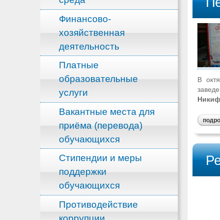
Пе
Финансово-
хозяйственная
деятельность
Платные
образовательные
В окт
заведе
услуги
Никиф
Вакантные места для
подр
приёма (перевода)
обучающихся
Ре
Стипендии и меры
поддержки
обучающихся
Противодействие
коррупции