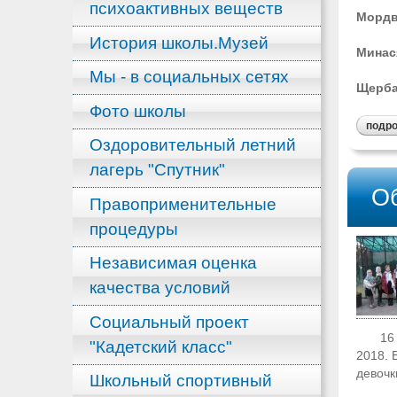
психоактивных веществ
Мордвя
История школы.Музей
Минася
Мы - в социальных сетях
Щербак
Фото школы
подр
Оздоровительный летний
лагерь "Спутник"
Об
Правоприменительные
процедуры
Независимая оценка
качества условий
Социальный проект
16 окт
"Кадетский класс"
2018. 
девочк
Школьный спортивный