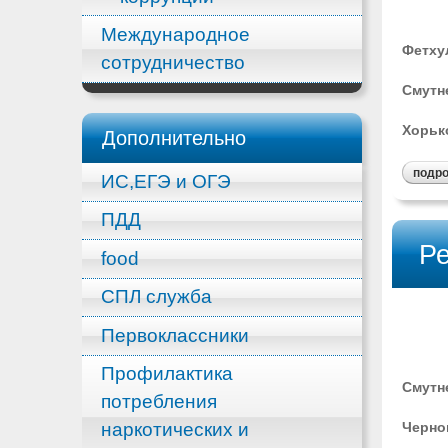
Международное
Фетхул
сотрудничество
Смутне
Хорько
Дополнительно
подр
ИС,ЕГЭ и ОГЭ
ПДД
Ре
food
СПЛ служба
Первоклассники
Профилактика
Смутне
потребления
наркотических и
Чернов