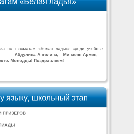
матам «Белая ладья»
нска по шахматам «Белая ладья» среди учебных
Абдулина Ангелина, Минасян Армен,
есто. Молодцы! Поздравляем!
у языку, школьный этап
И ПРИЗЕРОВ
МПИАДЫ