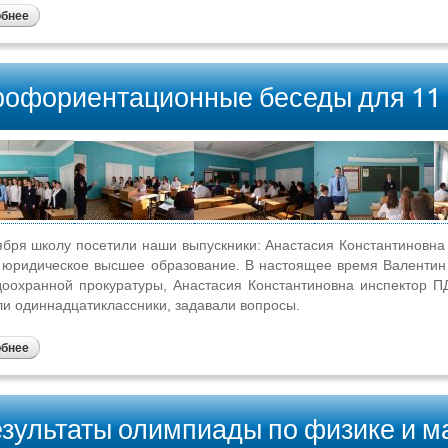
обнее
офориентационные беседы для 11 
ября школу посетили наши выпускники: Анастасия Константиновна
юридическое высшее образование. В настоящее время Валентин
оохранной прокуратуры, Анастасия Константиновна инспектор 
и одиннадцатиклассники, задавали вопросы.
обнее
зультаты олимпиады по физике и м