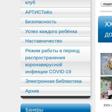
клуб
подр
АРТИСТиКо
Безопасность
XX
Успех каждого ребёнка
д
Наставничество
Режим работы в период
распространения
коронавирусной
инфекции COVID-19
Электронная библиотека
Архив
XXV о
Банеры