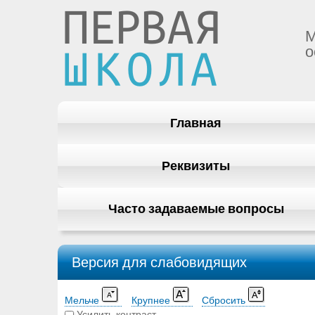
М
о
Главная
Реквизиты
Часто задаваемые вопросы
Версия для слабовидящих
Мельче
Крупнее
Сбросить
Усилить контраст