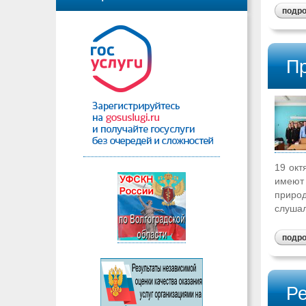
подр
Пр
19 окт
имеют 
природ
слушал
подр
Ре