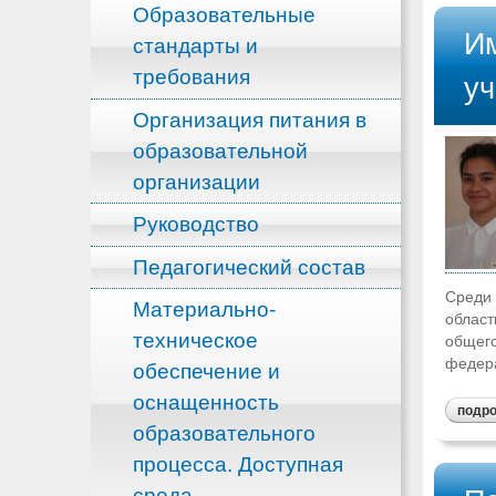
Образовательные
Им
стандарты и
требования
уч
Организация питания в
образовательной
организации
Руководство
Педагогический состав
Среди 
Материально-
област
техническое
общег
федера
обеспечение и
оснащенность
подр
образовательного
процесса. Доступная
среда