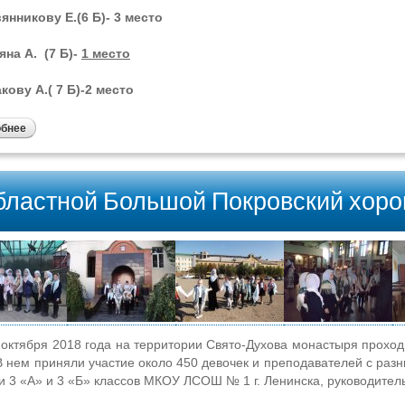
нникову Е.(6 Б)- 3 место
на А. (7 Б)-
1 место
ову А.( 7 Б)-2 место
обнее
ластной Большой Покровский хоро
ября 2018 года на территории Свято-Духова монастыря проходи
В нем приняли участие около 450 девочек и преподавателей с раз
и 3 «А» и 3 «Б» классов МКОУ ЛСОШ № 1 г. Ленинска, руководитель