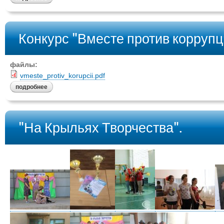
Конкурс "Вместе против коррупц
файлы:
vmeste_protiv_korupcii.pdf
подробнее
"На Крыльях Творчества".