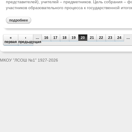
представителей), учителей – предметников. Цель собрания – ф
участников образовательного процесса к государственной итого
подробнее
«
‹
…
16
17
18
19
20
21
22
23
24
…
первая
предыдущая
МКОУ "ЛСОШ №1" 1927-2026