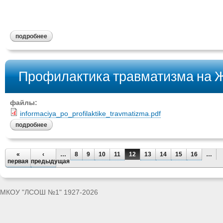
подробнее
Профилактика травматизма на 
файлы:
informaciya_po_profilaktike_travmatizma.pdf
подробнее
«
‹
…
8
9
10
11
12
13
14
15
16
…
первая
предыдущая
МКОУ "ЛСОШ №1" 1927-2026