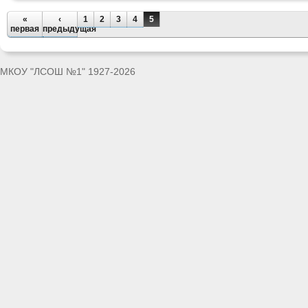
«
‹
1
2
3
4
5
первая
предыдущая
МКОУ "ЛСОШ №1" 1927-2026