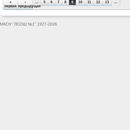
«
‹
…
5
6
7
8
9
10
11
12
13
…
первая
предыдущая
МКОУ "ЛСОШ №1" 1927-2026