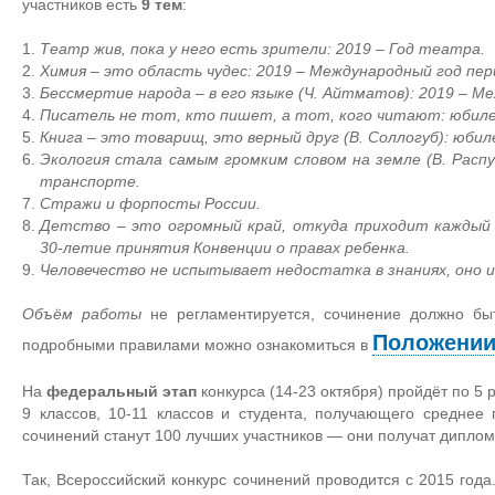
участников есть
9 тем
:
Театр жив, пока у него есть зрители: 2019 – Год театра.
Химия – это область чудес: 2019 – Международный год пе
Бессмертие народа – в его языке (Ч. Айтматов): 2019 – М
Писатель не тот, кто пишет, а тот, кого читают: юбиле
Книга – это товарищ, это верный друг (В. Соллогуб): юби
Экология стала самым громким словом на земле (В. Распу
транспорте.
Стражи и форпосты России.
Детство – это огромный край, откуда приходит каждый 
30-летие принятия Конвенции о правах ребенка.
Человечество не испытывает недостатка в знаниях, оно 
Объём работы
не регламентируется, сочинение должно б
Положени
подробными правилами можно ознакомиться в
На
федеральный этап
конкурса (14-23 октября) пройдёт по 5 р
9 классов, 10-11 классов и студента, получающего средне
сочинений станут 100 лучших участников — они получат диплом
Так, Всероссийский конкурс сочинений проводится с 2015 год