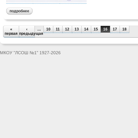
подробнее
«
‹
…
10
11
12
13
14
15
16
17
18
первая
предыдущая
МКОУ "ЛСОШ №1" 1927-2026