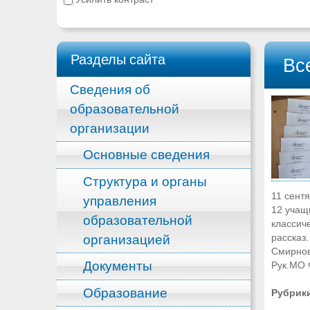
Разделы сайта
Вс
Сведения об
образовательной
организации
Основные сведения
Структура и органы
11 сент
управления
12 учащ
образовательной
классич
организацией
рассказ
Смирнов
Документы
Рук.МО 
Образование
Рубрик