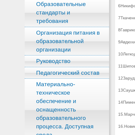
Образовательные
6Никифо
стандарты и
7Ткачен
требования
8Гаврик
Организация питания в
образовательной
9Авдюхи
организации
10Легко
Руководство
11Шипов
Педагогический состав
12Заруд
Материально-
13Саушк
техническое
обеспечение и
14Пимен
оснащенность
15.Марч
образовательного
процесса. Доступная
16.Нови
среда