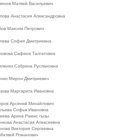
вянов Матвей Васильевич
глова Анастасия Александровна
бов Максим Петрович
лева София Дмитриевна
уовова Сафина Талгатовна
ленко Сабрина Руслановна
енко Мирон Дмитриевич
зова Маргарита Ивановна
оров Арсений Михайлович
ильева Софья Ивановна
жиева Арина Рамис гызы
енкова Анастасия Алексеевна
анова Виктория Сергеевна
 Матвей Романович