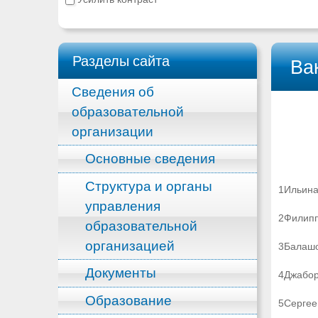
Разделы сайта
Ва
Сведения об
образовательной
организации
Основные сведения
Структура и органы
1Ильина
управления
2Филипп
образовательной
организацией
3Балашо
Документы
4Джабо
Образование
5Сергее