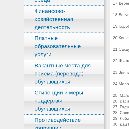
17.Дере
Финансово-
18.Безу
хозяйственная
деятельность
19.Коро
Платные
20.Коше
образовательные
21.Сака
услуги
22.Шиши
Вакантные места для
23.Зинч
приёма (перевода)
обучающихся
24.Моро
Стипендии и меры
25. Май
поддержки
26. Вас
27. Гад
обучающихся
28. Сав
29. Лоб
Противодействие
30. Дац
коррупции