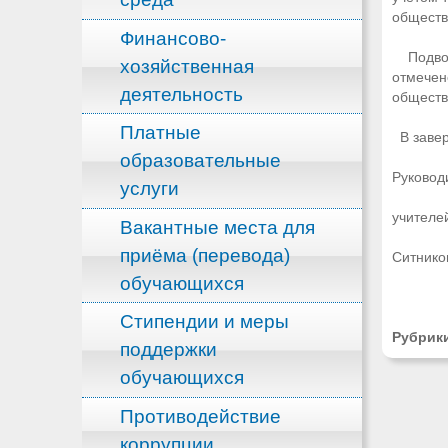
обществ
Финансово-
Подводя
хозяйственная
отмечен
деятельность
обществ
Платные
В завер
образовательные
Руковод
услуги
учителе
Вакантные места для
приёма (перевода)
Ситнико
обучающихся
Стипендии и меры
Рубрик
поддержки
обучающихся
Противодействие
коррупции