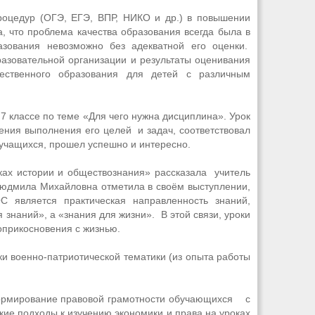
роцедур (ОГЭ, ЕГЭ, ВПР, НИКО и др.) в повышении
, что проблема качества образования всегда была в
азования невозможно без адекватной его оценки.
азовательной организации и результаты оценивания
чественного образования для детей с различным
 классе по теме «Для чего нужна дисциплина». Урок
ения выполнения его целей и задач, соответствовал
 учащихся, прошел успешно и интересно.
х истории и обществознания» рассказала учитель
юдмила Михайловна отметила в своём выступлении,
С является практическая направленность знаний,
 знаний», а «знания для жизни». В этой связи, уроки
соприкосновения с жизнью.
 военно-патриотической тематики (из опыта работы
ормирование правовой грамотности обучающихся с
ие подходы к изучению экономики и права на уроках