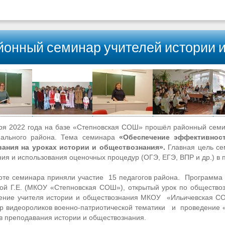
йонный семинар учителей истории 
ря 2022 года на базе «Степновская СОШ» прошёл районный семи
пального района. Тема семинара
«Обеспечение эффективнос
вания на уроках истории и обществознания»
.
Главная цель сем
ия и использования оценочных процедур (ОГЭ, ЕГЭ, ВПР и др.) в 
е семинара приняли участие 15 педагогов района. Программа 
ой Г.Е. (МКОУ «Степновская СОШ»), открытый урок по общество
ение учителя истории и обществознания МКОУ «Ильичевская СО
р видеороликов военно-патриотической тематики и проведение 
в преподавания истории и обществознания.