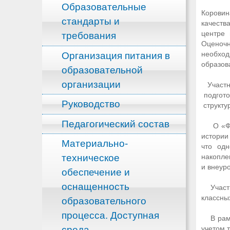
Образовательные
Коровин
стандарты и
качеств
центре 
требования
Оценочн
Организация питания в
необхо
образов
образовательной
организации
Участни
подгото
Руководство
структу
Педагогический состав
О «Форм
истории
Материально-
что одн
техническое
накоплен
и внеур
обеспечение и
оснащенность
Участни
классны
образовательного
процесса. Доступная
В рамка
среда
учетом 