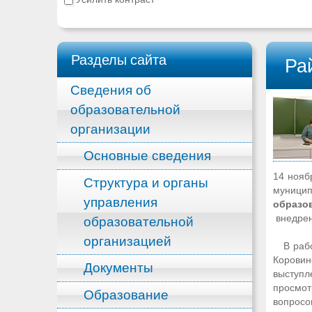
Разделы сайта
Ра
Сведения об
образовательной
организации
Основные сведения
14 нояб
Структура и органы
муници
управления
образо
внедрен
образовательной
организацией
В работ
Коровин
Документы
выступл
просмот
Образование
вопросо