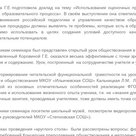
а Г.Е подготовила доклад на тему «Использование оценочных п
а образовательного процесса». В своём выступлении она отметила
внимания российской педагогики и управление качеством обр
ые процедуры должны выявлять те проблемы, которые есть в обр
димо использовать в целях создания условий доступного ка
ательным потенциалом.
кам семинара был представлен открытый урок обществознания в 7
вленный Коровиной Г.Е. оказался весьма эффективным с точки зр
ре и содержанию. Урок, построенный на сотрудничестве учителя и
ировании читательской функциональной грамотности на урока
 и обществознания МКОУ «Ильичевская СОШ» Кальницкая Л.М. Л
ой из основных отличительных особенностей реализации ФГО
ие и использование жизненного опыта ученика, т.е. не «знания для
очные занятия, проводимые учителями, тоже должны иметь точки 
ки семинара посетили школьный музей, посмотрели видеоролики
х руководителей МКОУ «Степновская СОШ»).
х проведения «круглого стола» были рассмотрены вопросы: ф
требований Концепции преподавания обществознания и методическ