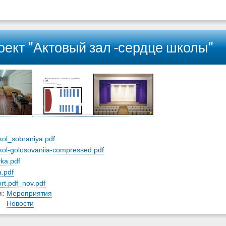
оект "Актовый зал -сердце школы"
:
kol_sobraniya.pdf
kol-golosovaniia-compressed.pdf
ka.pdf
.pdf
rt.pdf_nov.pdf
и:
Мероприятия
Новости