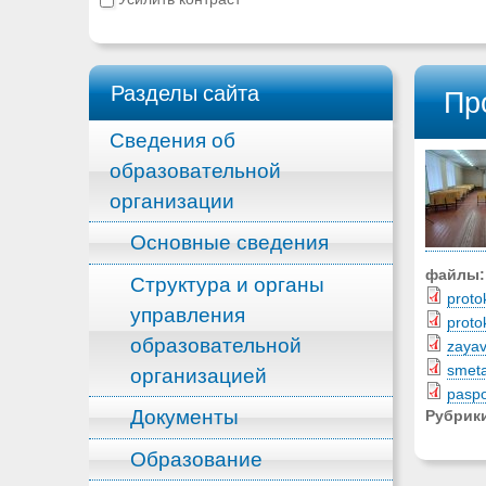
Разделы сайта
Пр
Сведения об
образовательной
организации
Основные сведения
файлы
Структура и органы
proto
управления
proto
образовательной
zayav
smeta
организацией
paspo
Документы
Рубрик
Образование