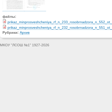
файлы:
prikaz_minprosveshcheniya_rf_n_233_rosobrnadzora_n_552_ot_
prikaz_minprosveshcheniya_rf_n_232_rosobrnadzora_n_551_ot_
Рубрики:
Архив
МКОУ "ЛСОШ №1" 1927-2026