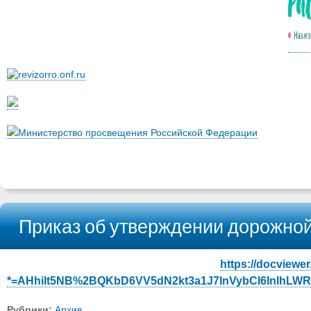
Министерство просвещения Российской Федерации
Приказ об утверждении дорожно
https://docviewe
*=AHhilt5NB%2BQKbD6VV5dN2kt3a1J7InVybCI6InlhL
Рубрики:
Архив