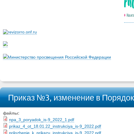
Министерство просвещения Российской Федерации
Приказ №3, изменение в Порядо
файлы:
npa_3_poryadok_is-9_2022_1.pdf
prikaz_4_ot_18.01.22_instrukciya_is-9_2022.pdf
prilozhenie_k_prikazu_instrukciya_is-9_2022.pdf