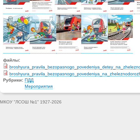
файлы:
broshyura_pravila_bezopasnogo_povedeniya_detey_na_zhelezno
broshyura_pravila_bezopasnogo_povedeniya_na_zheleznodorozh
Рубрики:
ПДД
Мероприятия
МКОУ "ЛСОШ №1" 1927-2026