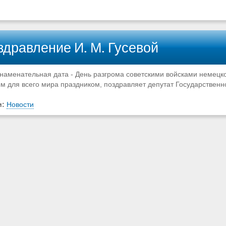
здравление И. М. Гусевой
знаменательная дата - День разгрома советскими войсками немецко
м для всего мира праздником, поздравляет депутат Государственн
и:
Новости