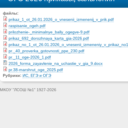
файлы:
prikaz_1_ot_26.01.2026_o_vnesenii_izmenenij_v_prik.pdf
raspisanie_ogeh.pdf
prilozhenie-_minimalnye_bally_ogegve-9.pdf
prikaz_692_dorozhnaya_karta_gia-2026.pdf
prikaz_no_1_ot_26.01.2026_o_vnesenii_izmeneniy_v_prikaz_no
pr._40_proverka_gotovnosti_ppe_230.pdf
pr._11_oge-2026_1.pdf
2026_forma_zayavlenie_na_uchastie_v_gia_9.docx
pr.38-marshrut_oge_2025.pdf
Рубрики:
ИС, ЕГЭ и ОГЭ
МКОУ "ЛСОШ №1" 1927-2026