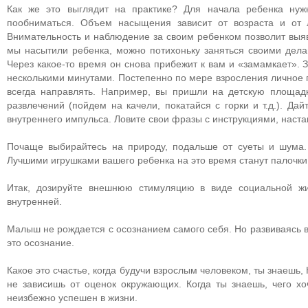
Как же это выглядит на практике? Для начала ребенка нужн
пообниматься. Объем насыщения зависит от возраста и от л
Внимательность и наблюдение за своим ребенком позволит выя
мы насытили ребенка, можно потихоньку заняться своими делам
Через какое-то время он снова прибежит к вам и «замамкает». 
несколькими минутами. Постепенно по мере взросления личное п
всегда направлять. Например, вы пришли на детскую площад
развлечений (пойдем на качели, покатайся с горки и т.д.). Да
внутреннего импульса. Ловите свои фразы с инструкциями, нас
Почаще выбирайтесь на природу, подальше от суеты и шума. 
Лучшими игрушками вашего ребенка на это время станут палочки,
Итак, дозируйте внешнюю стимуляцию в виде социальной жиз
внутренней.
Малыш не рождается с осознанием самого себя. Но развиваясь в
это осознание.
Какое это счастье, когда будучи взрослым человеком, ты знаешь
не зависишь от оценок окружающих. Когда ты знаешь, чего хо
неизбежно успешен в жизни.