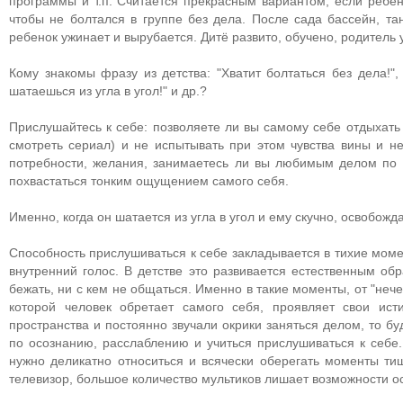
программы и т.п. Считается прекрасным вариантом, если ребено
чтобы не болтался в группе без дела. После сада бассейн, та
ребенок ужинает и вырубается. Дитё развито, обучено, родитель
Кому знакомы фразу из детства: "Хватит болтаться без дела!",
шатаешься из угла в угол!" и др.?
Прислушайтесь к себе: позволяете ли вы самому себе отдыхать
смотреть сериал) и не испытывать при этом чувства вины и н
потребности, желания, занимаетесь ли вы любимым делом по 
похвастаться тонким ощущением самого себя.
Именно, когда он шатается из угла в угол и ему скучно, освобож
Способность прислушиваться к себе закладывается в тихие моме
внутренний голос. В детстве это развивается естественным об
бежать, ни с кем не общаться. Именно в такие моменты, от "нечег
которой человек обретает самого себя, проявляет свои ис
пространства и постоянно звучали окрики заняться делом, то б
по осознанию, расслаблению и учиться прислушиваться к себе. 
нужно деликатно относиться и всячески оберегать моменты т
телевизор, большое количество мультиков лишает возможности ос