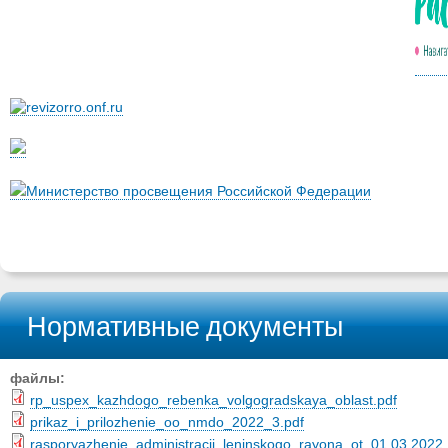
Министерство просвещения Российской Федерации
Нормативные документы
файлы:
rp_uspex_kazhdogo_rebenka_volgogradskaya_oblast.pdf
prikaz_i_prilozhenie_oo_nmdo_2022_3.pdf
rasporyazhenie_administracii_leninskogo_rayona_ot_01.03.2022