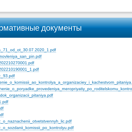
рмативные документы
:
n_71_od_ot_30.07.2020_1.pdf
novleniya_san_pin.pdf
202210270001.pdf
202210190001_1.pdf
z_93.pdf
enie_o_komissii_ao_kontrolya_a_organizaciey_i_kachestvom_pitaniya
henie_o_poryadke_provedeniya_meropriyatiy_po_roditelskomu_kontrol
dok_organizacii_pitaniya.pdf
.pdf
df
df
z_o_naznachenii_otvetstvennyh_lic.pdf
z_o_sozdanii_komissii_po_kontrolyu.pdf