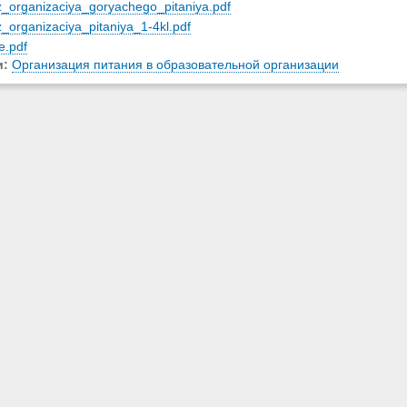
z_organizaciya_goryachego_pitaniya.pdf
z_organizaciya_pitaniya_1-4kl.pdf
e.pdf
и:
Организация питания в образовательной организации