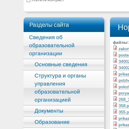
Разделы сайта
Но
Сведения об
файлы
образовательной
zako
организации
posta
3400
Основные сведения
3400
prika
Структура и органы
polzh
управления
poloz
образовательной
porya
организацией
268_1
358.p
Документы
355.p
prika
Образование
prika