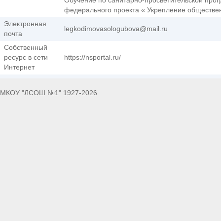
Обучение по санитарно-просветительской прог
федерального проекта « Укрепление общественн
Электронная
legkodimovasologubova@mail.ru
почта
Собственный
ресурс в сети
https://nsportal.ru/
Интернет
МКОУ "ЛСОШ №1" 1927-2026