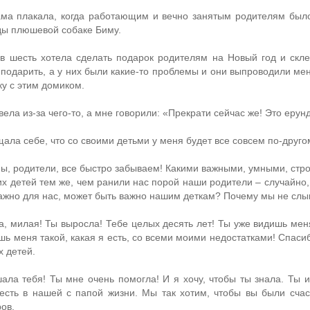
ама плакала, когда работающим и вечно занятым родителям был
ды плюшевой собаке Биму.
 в шесть хотела сделать подарок родителям на Новый год и скл
 подарить, а у них были какие-то проблемы и они выпроводили мен
ку с этим домиком.
вела из-за чего-то, а мне говорили: «Прекрати сейчас же! Это еру
ала себе, что со своими детьми у меня будет все совсем по-другом
мы, родители, все быстро забываем! Какими важными, умными, стр
х детей тем же, чем ранили нас порой наши родители – случайно,
важно для нас, может быть важно нашим деткам? Почему мы не сл
а, милая! Ты выросла! Тебе целых десять лет! Ты уже видишь мен
шь меня такой, какая я есть, со всеми моими недостатками! Спаси
х детей.
ала тебя! Ты мне очень помогла! И я хочу, чтобы ты знала. Ты и
есть в нашей с папой жизни. Мы так хотим, чтобы вы были сча
ов.