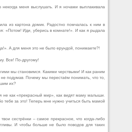
о некогда меня выслушать. И я ночами выплакивала
еила из картона домик. Радостно помчалась к ним в
я: «Потом! Иди, уберись в комнате!». И как я рыдала
нда!». А для меня это не было ерундой, понимаете?!
у. Все! По-другому!
огими мы становимся. Какими черствыми! И как раним
 не подумав. Почему мы перестаём понимать, что то,
ышим их?
я не как «прекрасный мир», как видят маму малыши.
бо тебе за это! Теперь мне нужно учиться быть мамой
 твои сестрёнки – самое прекрасное, что когда-либо
стливы. И чтобы больше не было поводов для таких