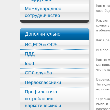
Как я с
Международное
свои бе
сотрудничество
Как лет
комнату
в обним
Дополнительно
Как я ре
ИС,ЕГЭ и ОГЭ
И я обещ
ПДД
Как же 
food
мы наши
что не 
СПЛ служба
Вареньк
Первоклассники
Ты види
взрослы
Профилактика
потребления
Я услыш
было и 
наркотических и
разговор