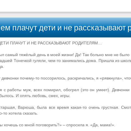
ем плачут дети и не рассказывают р
ДЕТИ ПЛАЧУТ И НЕ РАССКАЗЫВАЮТ РОДИТЕЛЯМ…
л самый тяжёлый день в моей жизни! Да! Так больно мне не было ни
адшей Тонечкой гуляли, чем-то занимались дома. Пришла из школы
да.
у девчонки почему-то поссорилось, раскричались, я «рявкнула», чт
я с работы муж, всех помирил, обогрел (это он умеет). Девчонки
былось. И опять любовь, смех, игры.
старшая, Варюша, была все время какая-то очень грустная. См
о-то хотела сказать.
ты хочешь со мной поговорить?» – спросила я. «Да, мама!».