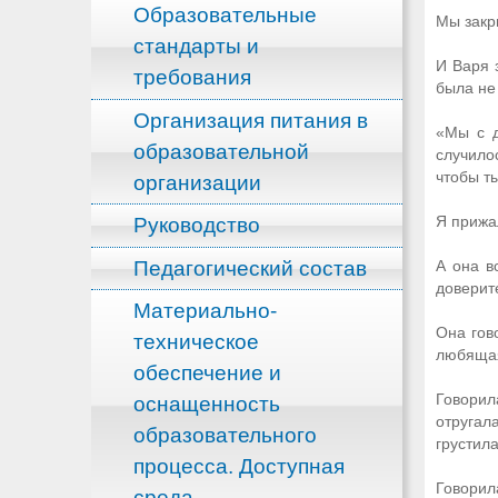
Образовательные
Мы закр
стандарты и
И Варя 
требования
была не
Организация питания в
«Мы с д
образовательной
случило
чтобы т
организации
Я прижал
Руководство
Педагогический состав
А она в
доверит
Материально-
Она гов
техническое
любящая
обеспечение и
Говорил
оснащенность
отругал
образовательного
грустила
процесса. Доступная
Говорил
среда