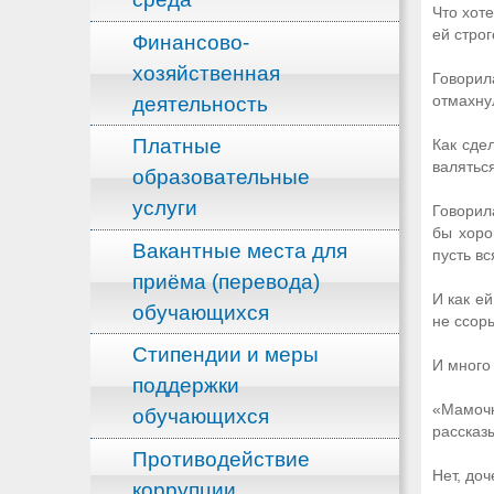
Что хот
ей строг
Финансово-
хозяйственная
Говорил
деятельность
отмахну
Платные
Как сде
валятьс
образовательные
услуги
Говорил
бы хоро
Вакантные места для
пусть вс
приёма (перевода)
И как е
обучающихся
не ссорь
Стипендии и меры
И много
поддержки
«Мамочк
обучающихся
рассказы
Противодействие
Нет, доч
коррупции