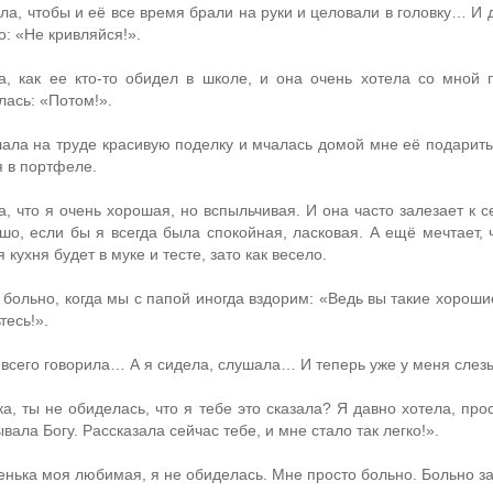
ела, чтобы и её все время брали на руки и целовали в головку… 
о: «Не кривляйся!».
а, как ее кто-то обидел в школе, и она очень хотела со мной 
лась: «Потом!».
лала на труде красивую поделку и мчалась домой мне её подарить, 
я в портфеле.
а, что я очень хорошая, но вспыльчивая. И она часто залезает к с
шо, если бы я всегда была спокойная, ласковая. А ещё мечтает,
я кухня будет в муке и тесте, зато как весело.
й больно, когда мы с папой иногда вздорим: «Ведь вы такие хороши
тесь!».
 всего говорила… А я сидела, слушала… И теперь уже у меня слезы
а, ты не обиделась, что я тебе это сказала? Я давно хотела, про
вала Богу. Рассказала сейчас тебе, и мне стало так легко!».
енька моя любимая, я не обиделась. Мне просто больно. Больно за т