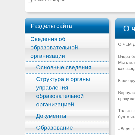
Разделы сайта
О ч
Сведения об
О ЧЕМ 
образовательной
организации
Вчера бы
Мы с мл
Основные сведения
как всег
Структура и органы
К вечер
управления
Вернулс
образовательной
сразу за
организацией
Только 
Документы
будто чт
Образование
«Варя, 