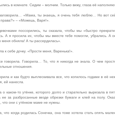
ылись в комнате. Сидим – молчим. Только вижу, глаза её наполняют
заговорила… «Мама, ты знаешь, я очень тебя люблю… Но вот сей
 права?» – «Можешь, Варя!».
евочками поссорились, ты сказала, чтобы мы «быстро прекрати
сь. А я просила их, чтобы мы вместе тебе помогли, убрались. А о
ы меня обняла! А ты рассердилась».
а к себе дочку. «Прости меня, Варенька!».
се говорила. Говорила… То, что я никогда не знала. О чем просто
ельные отношения.
орила и как будто выплескивала все, что копилось годами в её не
, ей нанесла.
а о каком-то утёнке, которого долго и старательно вырезала в пя
а ее за разбросанные везде обрезки бумаги и клей на полу. Ок
, что они с утёнком маме не нужны.
а, что когда родилась Сонечка, она тоже хотела стать опять мал