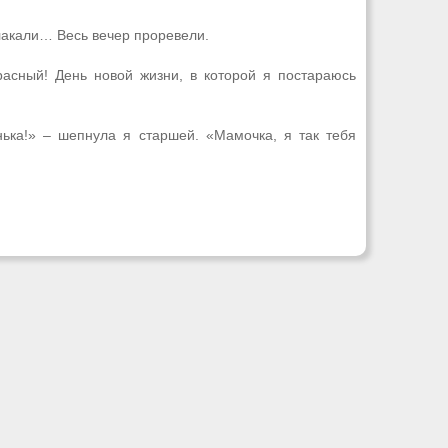
плакали… Весь вечер проревели.
асный! День новой жизни, в которой я постараюсь
нька!» – шепнула я старшей. «Мамочка, я так тебя