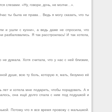
ся слезами. «Ну, говори, дочь, не молчи…».
час ты была не права… Ведь я могу сказать, что ты
ли и ушли с кухни», а ведь даже не спросила, что
ни разбаловались. Я так расстроилась! И так хотела,
 не думала. Хотя считала, что у нас с ней близкие,
жной душе, всю ту боль, которую я, мать, безумно её
ть лет и хотела мне подарить, чтобы порадовать. А я
азалось, она ещё долго спала с ним под подушкой и
енькой. Потому что я все время провожу с малышкой.